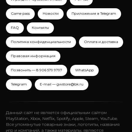
Game pass
Новости
Приложение в Telegram
FAQ
Контакты
Политика конфиденциальности
Оплата и доставка
Правовая информация
Позвонить — 8 906 579 9797
WhatsApp
Telegram
E-mail — gwstore@bk.ru
Данный сайт не является официальным сайтом
PlayStation, Xbox, Netflix, Spotify, Apple, Steam, YouTube.
Все упомянутые товарные знаки, логотипы, названия
игр и компаний, а также материалы, являются