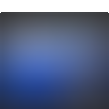
геймворд