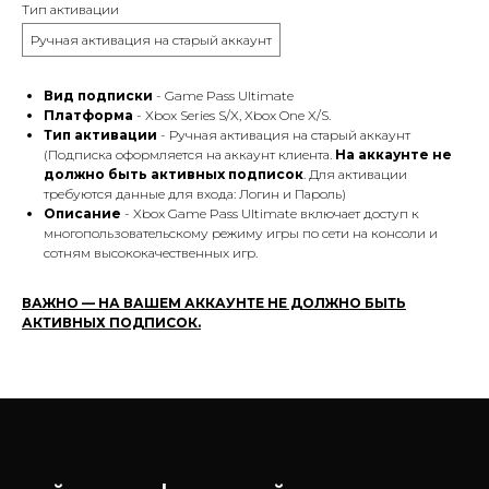
Тип активации
Ручная активация на старый аккаунт
Вид подписки
- Game Pass Ultimate
Платформа
- Xbox Series S/X, Xbox One X/S.
Тип активации
- Ручная активация на старый аккаунт
(Подписка оформляется на аккаунт клиента.
На аккаунте не
должно быть активных подписок
. Для активации
требуются данные для входа: Логин и Пароль)
Описание
- Xbox
Game Pass Ultimate в
ключает доступ к
многопользовательскому режиму игры по сети на консоли и
сотням высококачественных игр.
ВАЖНО — НА ВАШЕМ АККАУНТЕ НЕ ДОЛЖНО БЫТЬ
АКТИВНЫХ ПОДПИСОК.