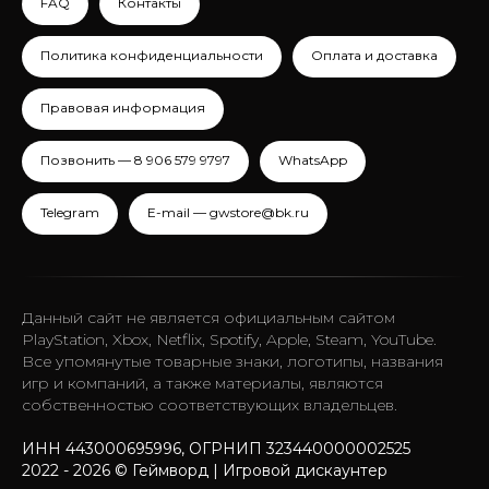
FAQ
Контакты
Политика конфиденциальности
Оплата и доставка
Правовая информация
Позвонить — 8 906 579 9797
WhatsApp
Telegram
E-mail — gwstore@bk.ru
Данный сайт не является официальным сайтом
PlayStation, Xbox, Netflix, Spotify, Apple, Steam, YouTube.
Все упомянутые товарные знаки, логотипы, названия
игр и компаний, а также материалы, являются
собственностью соответствующих владельцев.
ИНН 443000695996, ОГРНИП 323440000002525
2022 - 2026 © Геймворд | Игровой дискаунтер